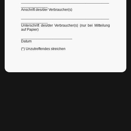
___________________________________________
_____________
Anschrift des/der Verbraucher(s)
___________________________________________
_____________
Unterschrift des/der Verbraucher(s) (nur bei Mitteilung
auf Papier)
_________________________
Datum
(*) Unzutreffendes streichen