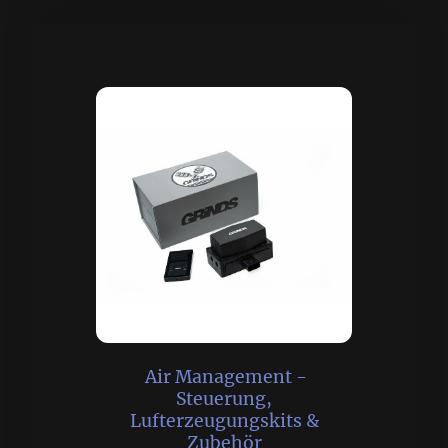
Air Management -
Steuerung,
Lufterzeugungskits &
Zubehör