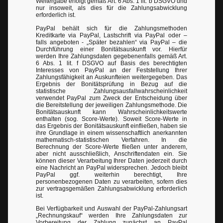
Weitergabe erfolgt gemäß Art. 6 Abs. 1 lit. b DSGVO und
nur insoweit, als dies für die Zahlungsabwicklung
erforderlich ist.
PayPal behält sich für die Zahlungsmethoden
Kreditkarte via PayPal, Lastschrift via PayPal oder –
falls angeboten - „Später bezahlen“ via PayPal – die
Durchführung einer Bonitätsauskunft vor. Hierfür
werden Ihre Zahlungsdaten gegebenenfalls gemäß Art.
6 Abs. 1 lit. f DSGVO auf Basis des berechtigten
Interesses von PayPal an der Feststellung Ihrer
Zahlungsfähigkeit an Auskunfteien weitergegeben. Das
Ergebnis der Bonitätsprüfung in Bezug auf die
statistische Zahlungsausfallwahrscheinlichkeit
verwendet PayPal zum Zweck der Entscheidung über
die Bereitstellung der jeweiligen Zahlungsmethode. Die
Bonitätsauskunft kann Wahrscheinlichkeitswerte
enthalten (sog. Score-Werte). Soweit Score-Werte in
das Ergebnis der Bonitätsauskunft einfließen, haben sie
ihre Grundlage in einem wissenschaftlich anerkannten
mathematisch-statistischen Verfahren. In die
Berechnung der Score-Werte fließen unter anderem,
aber nicht ausschließlich, Anschriftendaten ein. Sie
können dieser Verarbeitung Ihrer Daten jederzeit durch
eine Nachricht an PayPal widersprechen. Jedoch bleibt
PayPal ggf. weiterhin berechtigt, Ihre
personenbezogenen Daten zu verarbeiten, sofern dies
zur vertragsgemäßen Zahlungsabwicklung erforderlich
ist.
Bei Verfügbarkeit und Auswahl der PayPal-Zahlungsart
„Rechnungskauf“ werden Ihre Zahlungsdaten zur
Vorbereitung der Zahlung zunächst an PayPal