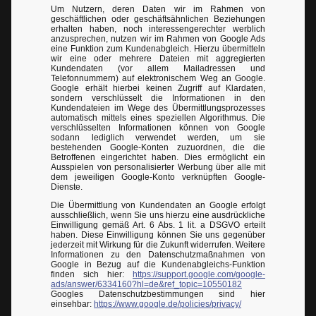
Um Nutzern, deren Daten wir im Rahmen von
geschäftlichen oder geschäftsähnlichen Beziehungen
erhalten haben, noch interessengerechter werblich
anzusprechen, nutzen wir im Rahmen von Google Ads
eine Funktion zum Kundenabgleich. Hierzu übermitteln
wir eine oder mehrere Dateien mit aggregierten
Kundendaten (vor allem Mailadressen und
Telefonnummern) auf elektronischem Weg an Google.
Google erhält hierbei keinen Zugriff auf Klardaten,
sondern verschlüsselt die Informationen in den
Kundendateien im Wege des Übermittlungsprozesses
automatisch mittels eines speziellen Algorithmus. Die
verschlüsselten Informationen können von Google
sodann lediglich verwendet werden, um sie
bestehenden Google-Konten zuzuordnen, die die
Betroffenen eingerichtet haben. Dies ermöglicht ein
Ausspielen von personalisierter Werbung über alle mit
dem jeweiligen Google-Konto verknüpften Google-
Dienste.
Die Übermittlung von Kundendaten an Google erfolgt
ausschließlich, wenn Sie uns hierzu eine ausdrückliche
Einwilligung gemäß Art. 6 Abs. 1 lit. a DSGVO erteilt
haben. Diese Einwilligung können Sie uns gegenüber
jederzeit mit Wirkung für die Zukunft widerrufen. Weitere
Informationen zu den Datenschutzmaßnahmen von
Google in Bezug auf die Kundenabgleichs-Funktion
finden sich hier:
https://support.google.com/google-
ads/answer/6334160?hl=de&ref_topic=10550182
Googles Datenschutzbestimmungen sind hier
einsehbar:
https://www.google.de/policies/privacy/