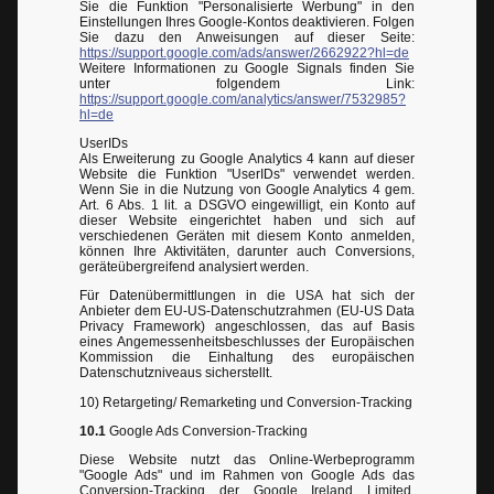
Sie die Funktion "Personalisierte Werbung" in den
Einstellungen Ihres Google-Kontos deaktivieren. Folgen
Sie dazu den Anweisungen auf dieser Seite:
https://support.google.com/ads/answer/2662922?hl=de
Weitere Informationen zu Google Signals finden Sie
unter folgendem Link:
https://support.google.com/analytics/answer/7532985?
hl=de
UserIDs
Als Erweiterung zu Google Analytics 4 kann auf dieser
Website die Funktion "UserIDs" verwendet werden.
Wenn Sie in die Nutzung von Google Analytics 4 gem.
Art. 6 Abs. 1 lit. a DSGVO eingewilligt, ein Konto auf
dieser Website eingerichtet haben und sich auf
verschiedenen Geräten mit diesem Konto anmelden,
können Ihre Aktivitäten, darunter auch Conversions,
geräteübergreifend analysiert werden.
Für Datenübermittlungen in die USA hat sich der
Anbieter dem EU-US-Datenschutzrahmen (EU-US Data
Privacy Framework) angeschlossen, das auf Basis
eines Angemessenheitsbeschlusses der Europäischen
Kommission die Einhaltung des europäischen
Datenschutzniveaus sicherstellt.
10) Retargeting/ Remarketing und Conversion-Tracking
10.1
Google Ads Conversion-Tracking
Diese Website nutzt das Online-Werbeprogramm
"Google Ads" und im Rahmen von Google Ads das
Conversion-Tracking der Google Ireland Limited,