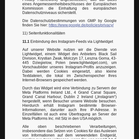
eines Angemessenheitsbeschlusses der Europäischen
Kommission die Einhaltung des europäischen
Datenschutzniveaus sicherstellt.
Die Datenschutzbestimmungen von GMP by Google
finden Sie hier:
https://www.google.de/policies/privacy/
11) Seitenfunktionalitäten
11.1
Einbindung des Instagram-Feeds via Lightwidget
Auf unserer Website nutzen wir die Dienste von
Lightwidget, einem Widget des Anbieters Black Sail
Division, Krystian Żwak, Molczyn 17, Leszna Gorna, 43-
445 Dziegielow, Polen (www.lightwidget.com), um
Vorschaubilder unseres Instagram-Profils anzuzeigen.
Dabei werden Cookies eingesetzt, also kleine
Textdateien, die lokal im Zwischenspeicher Ihres
Internet-Browsers gespeichert werden.
Durch das Widget wird eine Verbindung zu Servern der
Meta Platforms Ireland Ltd., 4 Grand Canal Square,
Grand Canal Harbour, Dublin 2 Ireland („Instagram“)
hergestellt, wenn Besucher unsere Website besuchen.
Hierdurch erhält Instagram bestimmte Browser-
Informationen, darunter auch Ihre IP-Adresse. In
Einzelfällen ist auch eine Übertragung an Server der
Meta Platforms Inc. mit Sitz in den USA möglich.
Alle oben beschriebenen Verarbeitungen,
insbesondere das Setzen von Cookies für das Auslesen
von Informationen auf dem verwendeten Endgerät,