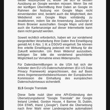
dieser Nutzerprofile zu, wobei Sie sich für dessen
Ausübung an Google wenden müssen. Wenn Sie mit
der künftigen Übermittlung Ihrer Daten an Google im
Rahmen der Nutzung von Google Maps nicht
einverstanden sind, besteht auch die Möglichkeit, den
Webdienst von Google Maps vollständig zu
deaktivieren, indem Sie die Anwendung JavaScript in
Ihrem Browser ausschalten. Google Maps und damit
auch die Kartenanzeige auf dieser Internetseite kann
dann nicht genutzt werden.
Soweit rechtlich erforderlich, haben wir zur vorstehend
dargestellten Verarbeitung Ihrer Daten Ihre Einwilligung
gemäß Art. 6 Abs. 1 lit. a DSGVO eingeholt. Sie können
Ihre erteilte Einwilligung jederzeit mit Wirkung für die
Zukunft widerrufen. Um Ihren Widerruf auszuüben,
befolgen Sie bitte die vorstehend geschilderte
Möglichkeit zur Vornahme eines Widerspruchs.
Für Datenübermittlungen in die USA hat sich der
Anbieter dem EU-US-Datenschutzrahmen (EU-US Data
Privacy Framework) angeschlossen, das auf Basis
eines Angemessenheitsbeschlusses der Europäischen
Kommission die Einhaltung des europäischen
Datenschutzniveaus sicherstellt.
11.5
Google Translate
Diese Seite nutzt über eine API-Einbindung den
Übersetzungsdienst "Google Translate" der Google
Ireland Limited, Gordon House, 4 Barrow St, Dublin,
D04 E5W5, Irland („Google“). Damit die Übersetzung
nach Ihrer Wahl einer Landessprache automatisiert