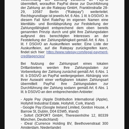
übermittelt, woraufhin PayPal diese zur Durchführung
der Zahlung an die Ratepay GmbH, Franklinstraße 28-
29, 10587 Berlin ("Ratepay") weiterleitet.
Rechtsgrundlage ist jeweils Art. 6 Abs. 1 lit. b DSGVO. In
diesem Fall führt RatePay im eigenen Namen eine
Identitäts- und Bonitätsprüfung zur Feststellung der
Zahlungsfähigkeit entsprechend dem oben bereits
genannten Prinzip durch und gibt Ihre Zahlungsdaten
aufgrund des berechtigten Interesses an der
Feststellung der Zahlungsfähigkeit gemäß Art. 6 Abs. 1
lit. f DSGVO an Auskunfteien weiter. Eine Liste der
Auskunfteien, auf die Ratepay zurückgreifen kann,
findet sich hier:
https://www.ratepay.com/legal-payment-
creditagencies/
Bei Nutzung der Zahlungsart eines lokalen
Drittanbieters werden Ihre Zahlungsdaten zur
Vorbereitung der Zahlung zunächst gemäß Art. 6 Abs. 1
lit. b DSGVO an PayPal weitergegeben. Abhängig von
Ihrer Auswahl einer verfügbaren lokalen Zahlungsart
übermittelt PayPal Ihre Zahlungsdaten zur
Durchführung der Zahlung sodann gemäß Art. 6 Abs. 1
lit. b DSGVO an den entsprechenden Anbieter:
- Apple Pay (Apple Distribution International (Apple),
Hollyhill Industrial Estate, Hollyhill, Cork, Irland)
- Google Pay (Google Ireland Limited, Gordon House, 4
Barrow St, Dublin, D04 E5W5, Irland)
- Sofort (SOFORT GmbH, Theresienhöhe 12, 80339
München, Deutschland)
- iDeal (Currence Holding BV, Beethovenstraat 300
Amsterdam, Niederlande)