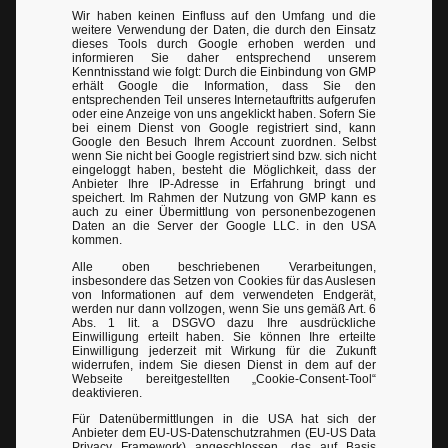
Wir haben keinen Einfluss auf den Umfang und die
weitere Verwendung der Daten, die durch den Einsatz
dieses Tools durch Google erhoben werden und
informieren Sie daher entsprechend unserem
Kenntnisstand wie folgt: Durch die Einbindung von GMP
erhält Google die Information, dass Sie den
entsprechenden Teil unseres Internetauftritts aufgerufen
oder eine Anzeige von uns angeklickt haben. Sofern Sie
bei einem Dienst von Google registriert sind, kann
Google den Besuch Ihrem Account zuordnen. Selbst
wenn Sie nicht bei Google registriert sind bzw. sich nicht
eingeloggt haben, besteht die Möglichkeit, dass der
Anbieter Ihre IP-Adresse in Erfahrung bringt und
speichert. Im Rahmen der Nutzung von GMP kann es
auch zu einer Übermittlung von personenbezogenen
Daten an die Server der Google LLC. in den USA
kommen.
Alle oben beschriebenen Verarbeitungen,
insbesondere das Setzen von Cookies für das Auslesen
von Informationen auf dem verwendeten Endgerät,
werden nur dann vollzogen, wenn Sie uns gemäß Art. 6
Abs. 1 lit. a DSGVO dazu Ihre ausdrückliche
Einwilligung erteilt haben. Sie können Ihre erteilte
Einwilligung jederzeit mit Wirkung für die Zukunft
widerrufen, indem Sie diesen Dienst in dem auf der
Webseite bereitgestellten „Cookie-Consent-Tool“
deaktivieren.
Für Datenübermittlungen in die USA hat sich der
Anbieter dem EU-US-Datenschutzrahmen (EU-US Data
Privacy Framework) angeschlossen, das auf Basis