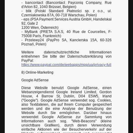
- bancontact (Bancontact Payconiq Company, Rue
d'Arlon 82, 1040 Brüssel, Belgien)
- blik (Polski Standard Płatności sp. z o.o., ul.
Czerniakowska 87A, 00-718 Warschau, Polen)
- eps (PSA Payment Services Austria GmbH, Handelskai
92, Gate 2
1200 Wien, Österreich)
- MyBank (PRETA S.A.S, 40 Rue de Courcelles, F-
75008 Paris, Frankreich)
- Przelewy24 (PayPro SA, Kanclerska 15A, 60-326
Poznań, Polen)
Weitere datenschutzrechtliche Informationen
entnehmen Sie bitte der Datenschutzerklärung von
PayPal:
https://www.paypal.com/de/webapps/mpp/ua/privacy-full
8) Online-Marketing
Google AdSense
Diese Website benutzt Google AdSense, einen
Webanzeigendienst Google Ireland Limited, Gordon
House, 4 Barrow St, Dublin, D04 E5W5, Irland
("Google"). Google AdSense verwendet sog. Cookies,
also Textdateien, die auf Ihrem Computer gespeichert
werden und die eine Analyse der Benutzung der
Website durch Sie ermöglichen. Darüber hinaus
verwendet Google AdSense zur Sammlung von
Informationen auch sog. "Web-Beacons" (kleine
unsichtbare Grafiken), durch deren Verwendung
einfache Aktionen wie der Besucherverkehr auf der