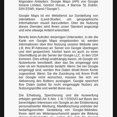
folgenden Anbieters: Google Maps (API) von Google
Ireland Limited, Gordon House, 4 Barrow St, Dublin,
D04 E5W5, Irland (“Google”).
Google Maps ist ein Webdienst zur Darstellung von
interaktiven (Land-)Karten, um geographische
Informationen visuell darzustellen. Über die Nutzung
dieses Dienstes wird Ihnen unser Standort angezeigt
und eine etwaige Anfahrt erleichtert.
Bereits beim Aufrufen derjenigen Unterseiten, in die die
Karte von Google Maps eingebunden ist, werden
Informationen über Ihre Nutzung unserer Website (wie
z.B. Ihre IP-Adresse) an Server von Google übertragen
und dort gespeichert, hierbei kann es auch zu einer
Übermittlung an die Server der Google LLC. in den USA
kommen. Dies erfolgt unabhängig davon, ob Google ein
Nutzerkonto bereitstellt, über das Sie eingeloggt sind
oder ob ein Nutzerkonto besteht. Wenn Sie bei Google
eingeloggt sind, werden Ihre Daten direkt Ihrem Konto
zugeordnet. Wenn Sie die Zuordnung mit Ihrem Profil
bei Google nicht wünschen, müssen Sie sich vor
Aktivierung des Buttons ausloggen. Google speichert
Ihre Daten (selbst für nicht eingeloggte Nutzer) als
Nutzungsprofile und wertet diese aus.
Die Erhebung, Speicherung und die Auswertung
erfolgen gemäß Art. 6 Abs. 1 lit. f DSGVO auf Basis des
berechtigten Interesses von Google an der Einblendung
personalisierter Werbung, Marktforschung und/oder der
bedarfsgerechten Gestaltung von Google-Websites.
Ihnen steht ein Widerspruchsrecht gegen die Bildung