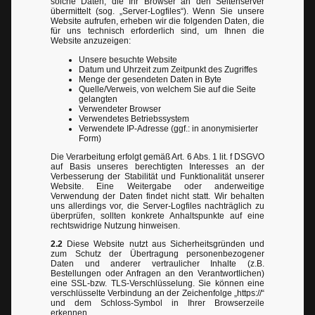
solche Daten, die Ihr Browser an den Seitenserver
übermittelt (sog. „Server-Logfiles“). Wenn Sie unsere
Website aufrufen, erheben wir die folgenden Daten, die
für uns technisch erforderlich sind, um Ihnen die
Website anzuzeigen:
Unsere besuchte Website
Datum und Uhrzeit zum Zeitpunkt des Zugriffes
Menge der gesendeten Daten in Byte
Quelle/Verweis, von welchem Sie auf die Seite
gelangten
Verwendeter Browser
Verwendetes Betriebssystem
Verwendete IP-Adresse (ggf.: in anonymisierter
Form)
Die Verarbeitung erfolgt gemäß Art. 6 Abs. 1 lit. f DSGVO
auf Basis unseres berechtigten Interesses an der
Verbesserung der Stabilität und Funktionalität unserer
Website. Eine Weitergabe oder anderweitige
Verwendung der Daten findet nicht statt. Wir behalten
uns allerdings vor, die Server-Logfiles nachträglich zu
überprüfen, sollten konkrete Anhaltspunkte auf eine
rechtswidrige Nutzung hinweisen.
2.2
Diese Website nutzt aus Sicherheitsgründen und
zum Schutz der Übertragung personenbezogener
Daten und anderer vertraulicher Inhalte (z.B.
Bestellungen oder Anfragen an den Verantwortlichen)
eine SSL-bzw. TLS-Verschlüsselung. Sie können eine
verschlüsselte Verbindung an der Zeichenfolge „https://“
und dem Schloss-Symbol in Ihrer Browserzeile
erkennen.