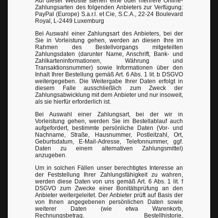
Auf dieser Website stehen eine oder mehrere Online-
Zahlungsarten des folgenden Anbieters zur Verfügung:
PayPal (Europe) S.a.r.l. et Cie, S.C.A., 22-24 Boulevard
Royal, L-2449 Luxemburg
Bei Auswahl einer Zahlungsart des Anbieters, bei der
Sie in Vorleistung gehen, werden an diesen Ihre im
Rahmen des Bestellvorgangs mitgeteilten
Zahlungsdaten (darunter Name, Anschrift, Bank- und
Zahlkarteninformationen, Währung und
Transaktionsnummer) sowie Informationen über den
Inhalt Ihrer Bestellung gemäß Art. 6 Abs. 1 lit. b DSGVO
weitergegeben. Die Weitergabe Ihrer Daten erfolgt in
diesem Falle ausschließlich zum Zweck der
Zahlungsabwicklung mit dem Anbieter und nur insoweit,
als sie hierfür erforderlich ist.
Bei Auswahl einer Zahlungsart, bei der wir in
Vorleistung gehen, werden Sie im Bestellablauf auch
aufgefordert, bestimmte persönliche Daten (Vor- und
Nachname, Straße, Hausnummer, Postleitzahl, Ort,
Geburtsdatum, E-Mail-Adresse, Telefonnummer, ggf.
Daten zu einem alternativen Zahlungsmittel)
anzugeben.
Um in solchen Fällen unser berechtigtes Interesse an
der Feststellung Ihrer Zahlungsfähigkeit zu wahren,
werden diese Daten von uns gemäß Art. 6 Abs. 1 lit. f
DSGVO zum Zwecke einer Bonitätsprüfung an den
Anbieter weitergeleitet. Der Anbieter prüft auf Basis der
von Ihnen angegebenen persönlichen Daten sowie
weiterer Daten (wie etwa Warenkorb,
Rechnungsbetrag, Bestellhistorie,