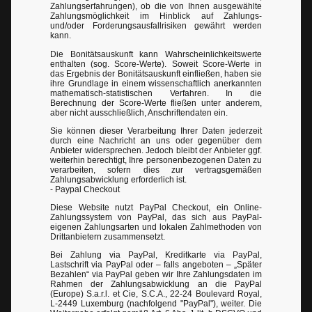
Zahlungserfahrungen), ob die von Ihnen ausgewählte
Zahlungsmöglichkeit im Hinblick auf Zahlungs-
und/oder Forderungsausfallrisiken gewährt werden
kann.
Die Bonitätsauskunft kann Wahrscheinlichkeitswerte
enthalten (sog. Score-Werte). Soweit Score-Werte in
das Ergebnis der Bonitätsauskunft einfließen, haben sie
ihre Grundlage in einem wissenschaftlich anerkannten
mathematisch-statistischen Verfahren. In die
Berechnung der Score-Werte fließen unter anderem,
aber nicht ausschließlich, Anschriftendaten ein.
Sie können dieser Verarbeitung Ihrer Daten jederzeit
durch eine Nachricht an uns oder gegenüber dem
Anbieter widersprechen. Jedoch bleibt der Anbieter ggf.
weiterhin berechtigt, Ihre personenbezogenen Daten zu
verarbeiten, sofern dies zur vertragsgemäßen
Zahlungsabwicklung erforderlich ist.
- Paypal Checkout
Diese Website nutzt PayPal Checkout, ein Online-
Zahlungssystem von PayPal, das sich aus PayPal-
eigenen Zahlungsarten und lokalen Zahlmethoden von
Drittanbietern zusammensetzt.
Bei Zahlung via PayPal, Kreditkarte via PayPal,
Lastschrift via PayPal oder – falls angeboten – „Später
Bezahlen“ via PayPal geben wir Ihre Zahlungsdaten im
Rahmen der Zahlungsabwicklung an die PayPal
(Europe) S.a.r.l. et Cie, S.C.A., 22-24 Boulevard Royal,
L-2449 Luxemburg (nachfolgend "PayPal"), weiter. Die