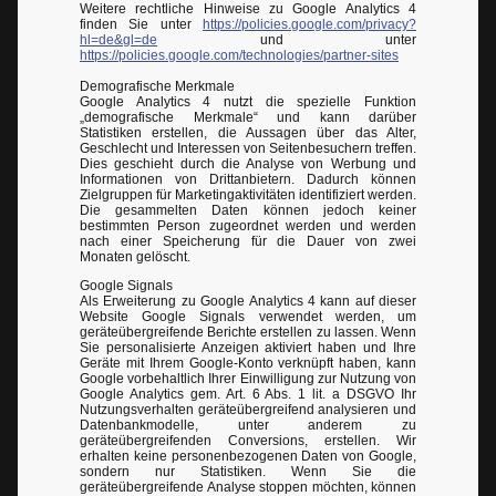
Weitere rechtliche Hinweise zu Google Analytics 4
finden Sie unter
https://policies.google.com/privacy?
hl=de&gl=de
und unter
https://policies.google.com/technologies/partner-sites
Demografische Merkmale
Google Analytics 4 nutzt die spezielle Funktion
„demografische Merkmale“ und kann darüber
Statistiken erstellen, die Aussagen über das Alter,
Geschlecht und Interessen von Seitenbesuchern treffen.
Dies geschieht durch die Analyse von Werbung und
Informationen von Drittanbietern. Dadurch können
Zielgruppen für Marketingaktivitäten identifiziert werden.
Die gesammelten Daten können jedoch keiner
bestimmten Person zugeordnet werden und werden
nach einer Speicherung für die Dauer von zwei
Monaten gelöscht.
Google Signals
Als Erweiterung zu Google Analytics 4 kann auf dieser
Website Google Signals verwendet werden, um
geräteübergreifende Berichte erstellen zu lassen. Wenn
Sie personalisierte Anzeigen aktiviert haben und Ihre
Geräte mit Ihrem Google-Konto verknüpft haben, kann
Google vorbehaltlich Ihrer Einwilligung zur Nutzung von
Google Analytics gem. Art. 6 Abs. 1 lit. a DSGVO Ihr
Nutzungsverhalten geräteübergreifend analysieren und
Datenbankmodelle, unter anderem zu
geräteübergreifenden Conversions, erstellen. Wir
erhalten keine personenbezogenen Daten von Google,
sondern nur Statistiken. Wenn Sie die
geräteübergreifende Analyse stoppen möchten, können