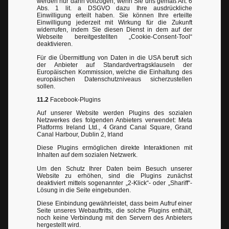
werden nur dann vollzogen, wenn Sie uns gemäß Art. 6
Abs. 1 lit. a DSGVO dazu Ihre ausdrückliche
Einwilligung erteilt haben. Sie können Ihre erteilte
Einwilligung jederzeit mit Wirkung für die Zukunft
widerrufen, indem Sie diesen Dienst in dem auf der
Webseite bereitgestellten „Cookie-Consent-Tool“
deaktivieren.
Für die Übermittlung von Daten in die USA beruft sich
der Anbieter auf Standardvertragsklauseln der
Europäischen Kommission, welche die Einhaltung des
europäischen Datenschutzniveaus sicherzustellen
sollen.
11.2
Facebook-Plugins
Auf unserer Website werden Plugins des sozialen
Netzwerkes des folgenden Anbieters verwendet: Meta
Platforms Ireland Ltd., 4 Grand Canal Square, Grand
Canal Harbour, Dublin 2, Irland
Diese Plugins ermöglichen direkte Interaktionen mit
Inhalten auf dem sozialen Netzwerk.
Um den Schutz Ihrer Daten beim Besuch unserer
Website zu erhöhen, sind die Plugins zunächst
deaktiviert mittels sogenannter „2-Klick“- oder „Shariff“-
Lösung in die Seite eingebunden.
Diese Einbindung gewährleistet, dass beim Aufruf einer
Seite unseres Webauftritts, die solche Plugins enthält,
noch keine Verbindung mit den Servern des Anbieters
hergestellt wird.